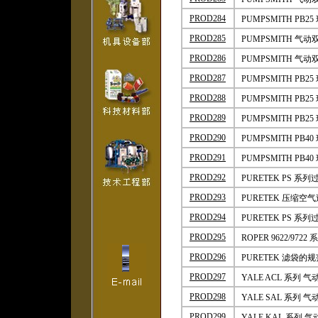
PROD284
PUMPSMITH P
PROD285
PUMPSMITH 气
PROD286
PUMPSMITH 
PROD287
PUMPSMITH P
PROD288
PUMPSMITH PB
PROD289
PUMPSMITH P
PROD290
PUMPSMITH P
PROD291
PUMPSMITH P
PROD292
PURETEK PS 系
PROD293
PURETEK
压缩空气过
PROD294
PURETEK PS
系列
PROD295
ROPER 9622/972
PROD296
PURETEK 滤袋的
PROD297
YALE ACL
系列 气
PROD298
YALE SAL 系列 
PROD299
YALE KAL
系列 气