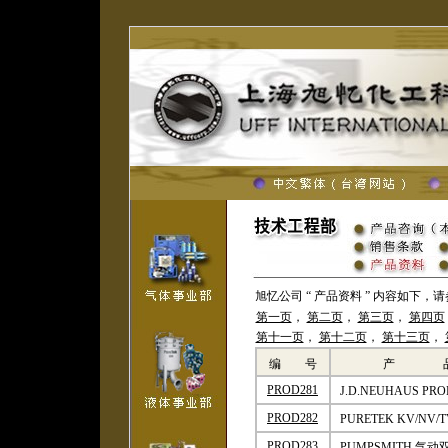
旭忆公司 “ 产品资料 ” 内容如下，
第一页
，
第二页
，
第三页
，
第四页
第十一页
，
第十二页
，
第十三页
，
编 号
产 
PROD281
J.D.NEUHAUS 
PROD282
PURETEK KV/N
PROD283
PUMPSMITH 