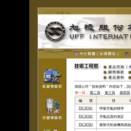
旭憶公司 “ 技術資料 ” 內容如下，
第一頁
，
第二頁
，
第三頁
，
第四頁
編 號
技 
TECH501
呼吸空氣的標準
TECH502
空氣品質的測定
TECH503
吸附式乾燥機簡易故