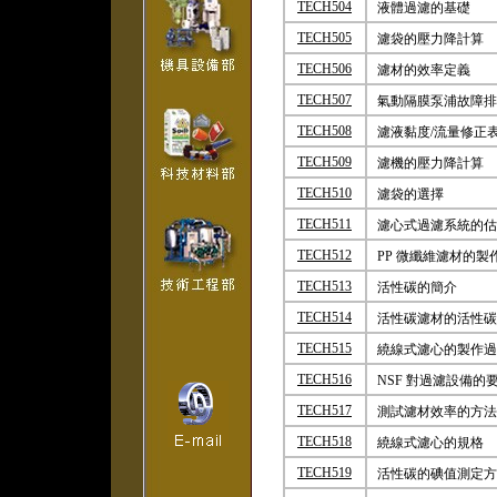
TECH504
液體過濾的基礎
TECH505
濾袋的壓力降計算
TECH506
濾材的效率定義
TECH507
氣動隔膜泵浦故障排
TECH508
濾液黏度/流量修正
TECH509
濾機的壓力降計算
TECH510
濾袋的選擇
TECH511
濾心式過濾系統的估
TECH512
PP 微纖維濾材的製
TECH513
活性碳的簡介
TECH514
活性碳濾材的活性碳
TECH515
繞線式濾心的製作過
TECH516
NSF 對過濾設備的
TECH517
測試濾材效率的方法
TECH518
繞線式濾心的規格
TECH519
活性碳的碘值測定方