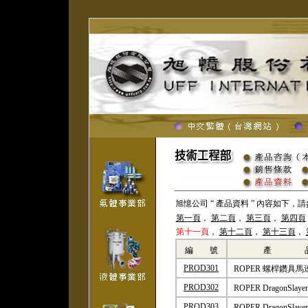
旭憶公司 “ 產品資料 ” 內容如下，
第一頁
，
第二頁
，
第三頁
，
第四頁
第十一頁
，
第十二頁
，
第十三頁
，
編 號
產 
PROD301
ROPER 螺桿鑽具馬
PROD302
ROPER DragonSl
PROD303
ROPER DragonSl