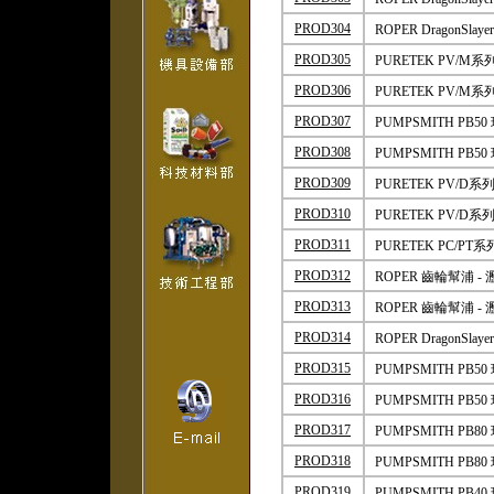
PROD304
ROPER DragonSl
PROD305
PURETEK PV/M
PROD306
PURETEK PV/M
PROD307
PUMPSMITH PB
PROD308
PUMPSMITH P
PROD309
PURETEK PV/D
PROD310
PURETEK PV/D
PROD311
PURETEK PC/
PROD312
ROPER 齒輪幫浦 
PROD313
ROPER 齒輪幫浦 
PROD314
ROPER DragonSl
PROD315
PUMPSMITH PB
PROD316
PUMPSMITH P
PROD317
PUMPSMITH PB
PROD318
PUMPSMITH P
PROD319
PUMPSMITH PB