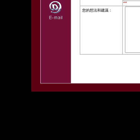
**
您的想法和建議：